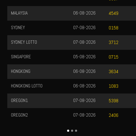
MALAYSIA
06-08-2026
4549
SYDNEY
07-08-2026
0158
SYDNEY LOTTO
07-08-2026
3712
SINGAPORE
05-08-2026
0715
HONGKONG
06-08-2026
3634
HONGKONG LOTTO
06-08-2026
1083
OREGON1
07-08-2026
5398
OREGON2
07-08-2026
2406