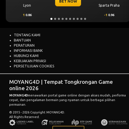
BET NOW
Sparta Praha
SK Sturm Graz
-1
0.96
-0.5
0.95
TENTANG KAMI
BANTUAN
PERATURAN
INFORMASI BANK
HUBUNGI KAMI
KEBIJAKAN PRIVASI
PERSETUJUAN COOKIES
MOYANG4D | Tempat Tongkrongan Game
online 2026
MOYANG4D
menawarkan portal game online dengan akses mudah, performa
cepat, dan pengalaman bermain yang nyaman untuk berbagai pilihan
permainan.
© 2015 - 2026 Copyright MOYANG4D.
All Rights Reserved.