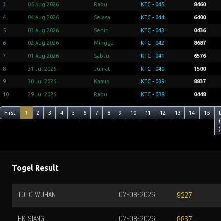
3
05 Aug 2026
Rabu
KTC - 045
8460
4
04 Aug 2026
Selasa
KTC - 044
6400
5
03 Aug 2026
Senin
KTC - 043
0436
6
02 Aug 2026
Minggu
KTC - 042
8687
7
01 Aug 2026
Sabtu
KTC - 041
6576
8
31 Jul 2026
Jumat
KTC - 040
1500
9
30 Jul 2026
Kamis
KTC - 039
8837
10
29 Jul 2026
Rabu
KTC - 038
0448
First
1
2
3
4
5
6
7
8
9
10
11
12
13
14
15
(
)
Togel Result
TOTO WUHAN
07-08-2026
9227
HK SIANG
07-08-2026
8867