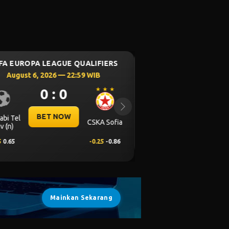
5/8/2026
FA EUROPA LEAGUE QUALIFIERS
August 7, 2026 — 02:00 WIB
0 : 0
Next
BET NOW
Heart of
nfica
Midlothian
5
0.79
-2.25
-0.95
Mainkan Sekarang