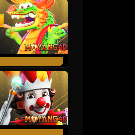
dan di klaim hari yang sama.
la ditemukan maka Saldo akan
mbali dan dianggap TIDAK SAH.
lah IDR 250.000
alah IDR 500.000
an kami tarik.
atau lainnya maka MOYANG4D
kan
an.
la terdapat pelanggaran maka