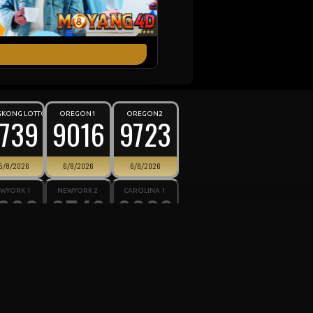
t atau Whatsapp
KONG LOTTO
OREGON1
OREGON2
1739
9016
9723
5/8/2026
6/8/2026
6/8/2026
WYORK 1
NEWYORK 2
CAROLINA 1
082
8549
9860
/8/2026
6/8/2026
6/8/2026
5
TOTO MACAU6
1
1563