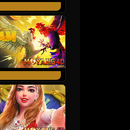
permainan.
kan Bonus maka MOYANG4D
omatis Setiap Tanggal 1 Bulan
aim Bonus Harian
"MOYANG4D OFFICIAL"
dengan
000
umnya )