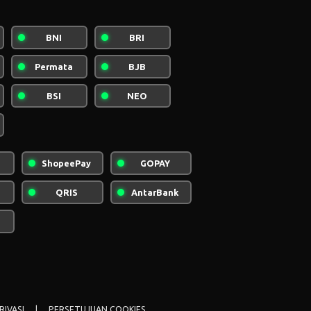
BNI
BRI
Permata
BJB
BSI
NEO
ShopeePay
GOPAY
QRIS
AntarBank
RIVASI
|
PERSETUJUAN COOKIES