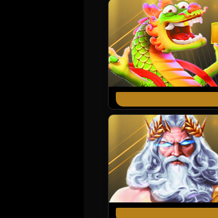
BONUS GARANSI
Syarat & Ketentuan:
Minimal Deposit IDR 50.000 
Maksimal Bonus diberikan a
Bonus berlaku untuk MEMBE
Bonus Dapat di klaim melalu
Selama mengikuti promo ini
ditarik/ID akan di banned.
Apabila member melakukan W
Minimal Turnover untuk mel
Bonus Deposit H
Minimal dan Maksimal Saldo 
CONTOH : 50.000 (bonus) x
CONTOH : 100.000 (bonus) 
Syarat & Ketentuan:
Untuk Bonus hanya bisa dim
Bonus berlaku untuk depos
Jika ada member yang berm
Minimal deposit untuk mend
Untuk bonus new member han
Bonus hanya dapat di klaim 1
berhak menarik kemenangan 
Bonus yang diberikan adalah
Promo ini tidak dapat diga
Bonus dapat di klaim melal
Pihak MOYANG4D berhak mem
Untuk dapat Withdraw memb
Syarat & Ketentuan dapat b