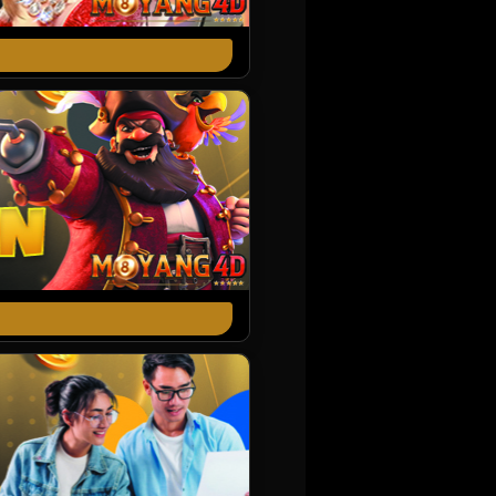
permainan.
mnya )
permainan.