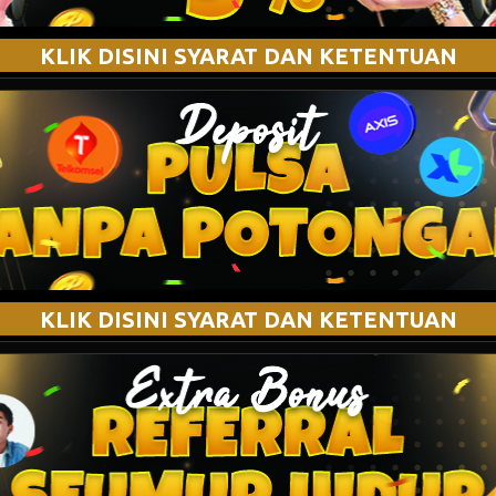
 Bonus Cashback yang akan dibagikan
0.000 = 5%
KLIK DISINI SYARAT DAN KETENTUAN
.000.000 = 7%
 = 10%
Live Casino 5%
n oleh member dapat di withdraw ataupun dimainkan kembali ke semua 
 tidak terhitung dalam cashback mingguan Sportbook
 adalah mutlak dan tidak dapat diganggu gugat.
is setiap hari Senin
endapatkan bonus cashback Live Casino adalah Rp 100.000
ah 5% dari total LOSE ( KEKALAHAN ) 1 minggu ( Senin - Minggu sebelu
n oleh member dapat di withdraw ataupun dimainkan kembali ke semua 
erubah sewaktu - waktu tanpa ada pemberitahuan terlebih dahulu.
 adalah mutlak dan tidak dapat diganggu gugat.
KLIK DISINI SYARAT DAN KETENTUAN
anpa Potongan
it via TELKOMSEL, XL DAN AXIS