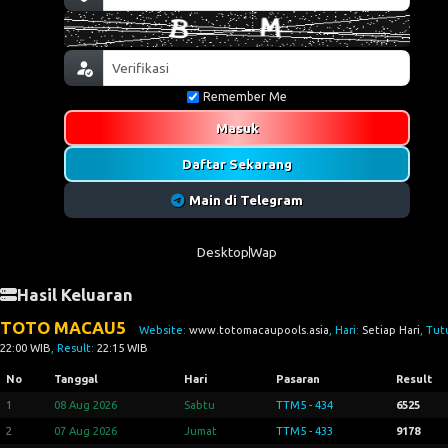
Remember Me
Masuk
Daftar Sekarang
Main di Telegram
Desktop
Wap
Hasil Keluaran
TOTO MACAU5
Website:
www.totomacaupools.asia
, Hari:
Setiap Hari
, Tut
22:00 WIB
, Result:
22:15 WIB
No
Tanggal
Hari
Pasaran
Result
1
08 Aug 2026
Sabtu
TTM5 - 434
6525
2
07 Aug 2026
Jumat
TTM5 - 433
9178