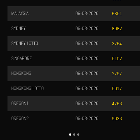
MALAYSIA
08-08-2026
6851
SYDNEY
09-08-2026
8082
SYDNEY LOTTO
09-08-2026
3764
SINGAPORE
08-08-2026
5102
HONGKONG
08-08-2026
2797
HONGKONG LOTTO
08-08-2026
5917
OREGON1
09-08-2026
4766
OREGON2
09-08-2026
9936