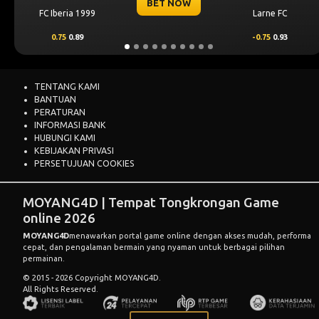
BET NOW
999
Larne FC
Sevilla
-0.75
0.93
0.25
0.95
TENTANG KAMI
BANTUAN
PERATURAN
INFORMASI BANK
HUBUNGI KAMI
KEBIJAKAN PRIVASI
PERSETUJUAN COOKIES
MOYANG4D | Tempat Tongkrongan Game
online 2026
MOYANG4D
menawarkan portal game online dengan akses mudah, performa
cepat, dan pengalaman bermain yang nyaman untuk berbagai pilihan
permainan.
© 2015 - 2026 Copyright MOYANG4D.
All Rights Reserved.