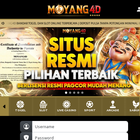
YANG4D BANDAR TOGEL DAN SLOT ONLINE TERPERCAYA | DEPOSIT PULSA TANPA POTONGAN MINIMAL IDR
TOGEL
SLOT
LIVE CASINO
SPORT
ARCADE
SABU