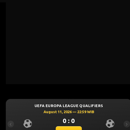
UEFA EUROPA LEAGUE QUALIFIERS
August 11, 2026 — 22:59 WIB
0 : 0
Previous
Ne